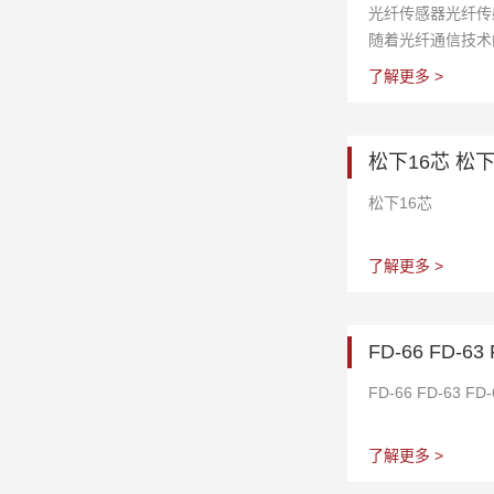
光纤传感器光纤传
随着光纤通信技术
光纤传感技术是衡
了解更多 >
度的重要标志。光
用于军工、国防、
源环保、工业控制
松下16芯 松
测、建筑、家电等
上有数百种光纤传
松下16芯
力、流量、位移、
液位、速度、加速
了解更多 >
压、磁场和辐射等
的成绩。感应。 
1. 光纤单元可用
FD-66 FD-63 
等多种用途。可以
选择多种形式，根
FD-66 FD-63 FD-
以选择多种形式。
英寸） 2. 一种
了解更多 >
易折断的柔性光纤
求的光纤变体。在