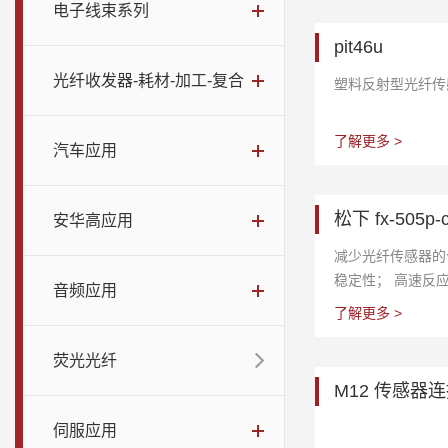
电子线束系列
pit46u
光纤收发器-耗材-加工-复合
塑料反射型光纤传感
了解更多 >
汽车应用
松下 fx-505p-
安华高应用
减少光纤传感器的
稳定性； 高速反应
音频应用
束，使检测区域扩
了解更多 >
感应的HYPR模式
测.
荧光光纤
M12 传感器
伺服应用