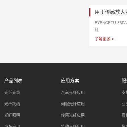
无需担心弯曲半径
用于传感放大
光纤，就像电线处
供不易折断、耐油
EYENCEFU-3
放大器 高性能型：F
耗
型：FX-551系列 
了解更多 >
列 新型传感器 FX-5
产品特点： 耐腐蚀
合 IEC874-10 和
合 AT&T-STⅡ
套连接器或不提供
用： 有线网络 有
产品列表
应用方案
系统 光纤通信系
服
(LAN)、广域网 (
光纤光缆
汽车光纤应用
支
格 光纤类型：单模
1310nm、155
光纤跳线
伺服光纤应用
业
≤0.20dB， 最大
≥50.0dB 耐用性
光纤照明
传感光纤应用
资
除，典型值 变化值≤
汽车应用
特种光纤应用
售