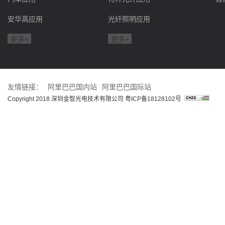
度：-20℃至+70
+85℃
安华高应用
光纤照明应用
更多+
更多+
友情链接：
阿里巴巴国内站
阿里巴巴国际站
Copyright 2018 深圳金智光电技术有限公司
粤ICP备18128102号