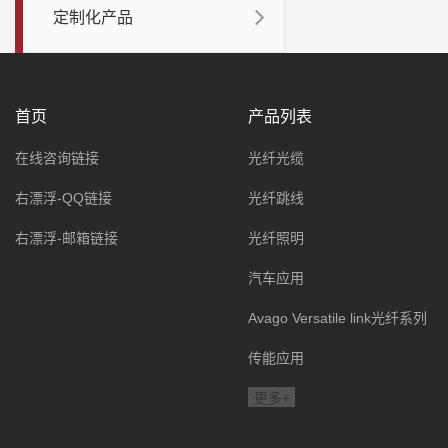
定制化产品
首页
产品列表
在线咨询链接
光纤光缆
右漂浮-QQ链接
光纤跳线
右漂浮-邮箱链接
光纤照明
汽车应用
Avago Versatile link光纤系列
传能应用
更多+