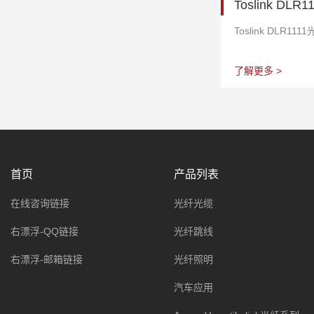
Toslink DL
Toslink DLR11
了解更多 >
首页
产品列表
在线咨询链接
光纤光缆
右漂浮-QQ链接
光纤跳线
右漂浮-邮箱链接
光纤照明
汽车应用