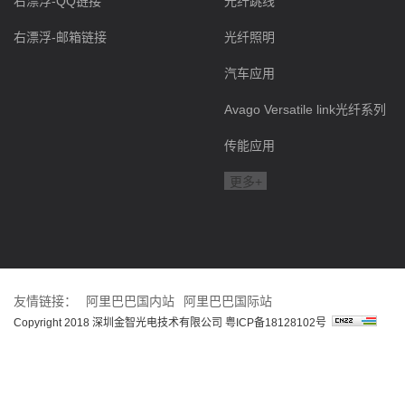
右漂浮-QQ链接
光纤跳线
右漂浮-邮箱链接
光纤照明
汽车应用
Avago Versatile link光纤系列
传能应用
更多+
友情链接：
阿里巴巴国内站
阿里巴巴国际站
Copyright 2018 深圳金智光电技术有限公司
粤ICP备18128102号