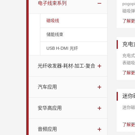
电子线束系列
pogop
磁吸弹簧
磁吸线
了解更
储能线束
充电
USB H-DMI 光纤
充电式
表磁吸
光纤收发器-耗材-加工-复合
了解更
汽车应用
迷你
迷你磁
安华高应用
了解更
音频应用