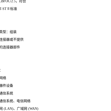
CBFOC/2.5
，符合
T-STⅡ
标准
类型：组装
连接器或不提供
的连接器部件
：
网络
器件设备
通信系统
通信系统、电信网络
网
(LAN)
、广域网
(WAN)