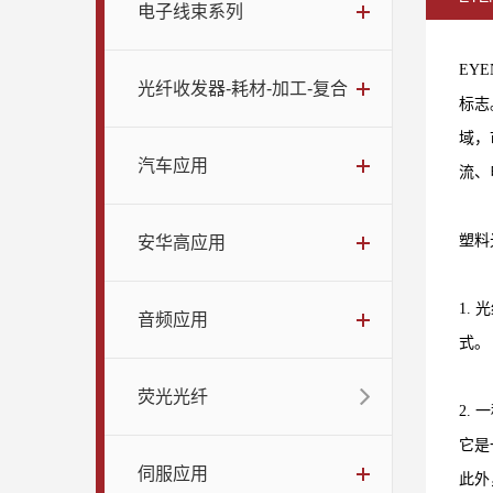
电子线束系列
EY
光纤收发器-耗材-加工-复合
标志
域，
汽车应用
流、
塑料
安华高应用
1.
光
音频应用
式。
荧光光纤
2.
一
它是
伺服应用
此外