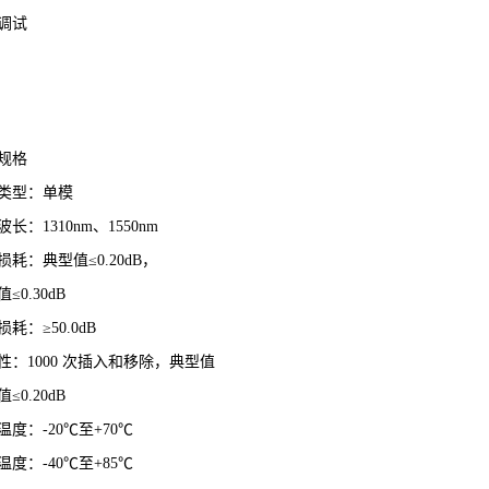
调试
规格
类型：单模
波长：
1310nm
、
1550nm
损耗：典型值
≤0.20dB
，
值
≤0.30dB
损耗：
≥50.0dB
性：
1000
次插入和移除，典型值
值
≤0.20dB
温度：
-20℃
至
+70℃
温度：
-40℃
至
+85℃