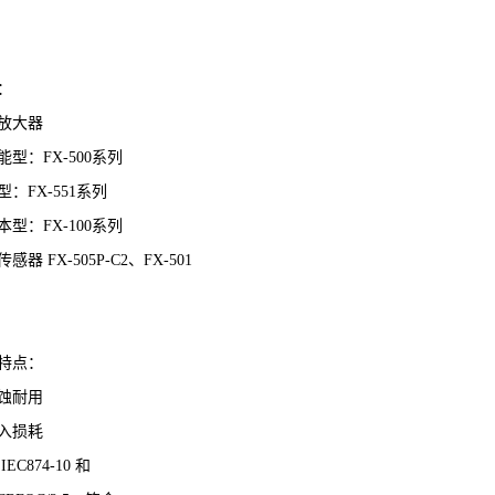
：
放大器
能型：
FX-500
系列
型：
FX-551
系列
本型：
FX-100
系列
传感器
FX-505P-C2
、
FX-501
特点：
蚀耐用
入损耗
IEC874-10
和