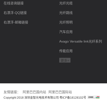
在线咨询链接
光纤光缆
右漂浮-QQ链接
光纤跳线
右漂浮-邮箱链接
光纤照明
汽车应用
Avago Versatile link光纤系列
传能应用
更多+
友情链接：
阿里巴巴国内站
阿里巴巴国际站
Copyright 2018 深圳金智光电技术有限公司
粤ICP备18128102号