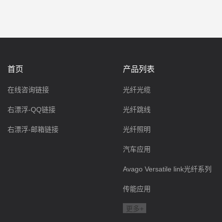
首页
产品列表
在线咨询链接
光纤光缆
右漂浮-QQ链接
光纤跳线
右漂浮-邮箱链接
光纤照明
汽车应用
Avago Versatile link光纤系列
传能应用
更多+