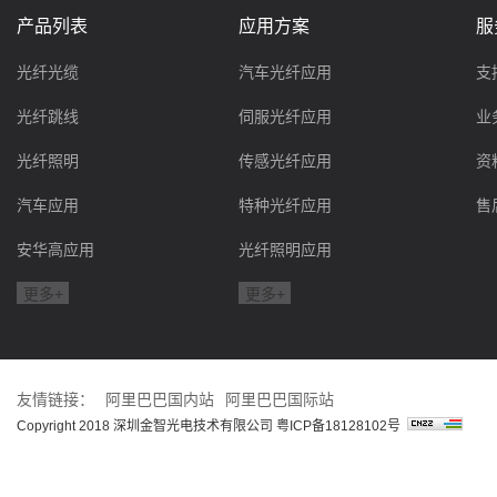
产品列表
应用方案
服
光纤光缆
汽车光纤应用
支
光纤跳线
伺服光纤应用
业
光纤照明
传感光纤应用
资
汽车应用
特种光纤应用
售
安华高应用
光纤照明应用
更多+
更多+
友情链接：
阿里巴巴国内站
阿里巴巴国际站
Copyright 2018 深圳金智光电技术有限公司
粤ICP备18128102号