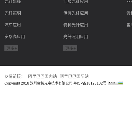
光纤跳线
伺服光纤应用
业
光纤照明
传感光纤应用
资
汽车应用
特种光纤应用
售
安华高应用
光纤照明应用
更多+
更多+
友情链接：
阿里巴巴国内站
阿里巴巴国际站
Copyright 2018 深圳金智光电技术有限公司
粤ICP备18128102号