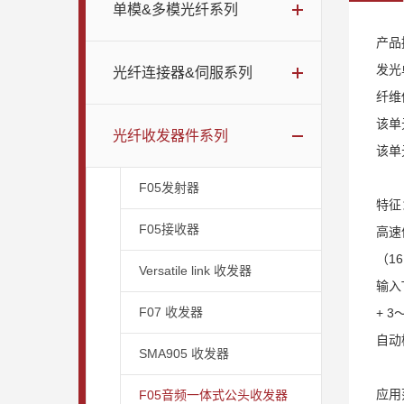
单模&多模光纤系列
产品
发光
光纤连接器&伺服系列
纤维
该单
光纤收发器件系列
该单
F05发射器
特征
F05接收器
高速
（1
Versatile link 收发器
输入
F07 收发器
+ 3
自动
SMA905 收发器
应用
F05音频一体式公头收发器