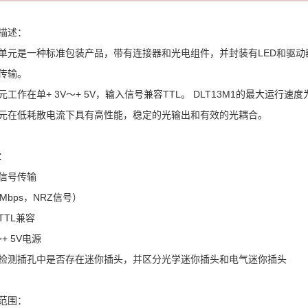
描述：
单元是一种标准包装产品，带有连接器和光电组件，并封装有LED和驱动
传输。
元工作在单+ 3V〜+ 5V，输入信号兼容TTL。 DLT13M1的最大运行速
元在低耗散电流下具有高性能，稳定的光输出和有效的光耦合。
：
信号传输
6Mbps，NRZ信号）
TTL兼容
〜+ 5V电源
检测插孔中是否存在迷你插头，并区分光学迷你插头和电气迷你插头
范围：