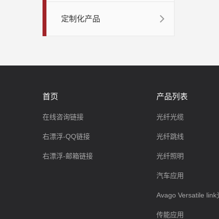
定制化产品
首页
产品列表
在线咨询链接
光纤光缆
右漂浮-QQ链接
光纤跳线
右漂浮-邮箱链接
光纤照明
汽车应用
Avago Versatile l
传能应用