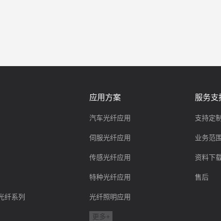
应用方案
服务支
汽车光纤应用
支持定
伺服光纤应用
业务范
传感光纤应用
资料下
特种光纤应用
售后
ink光纤系列
光纤照明应用
更多+