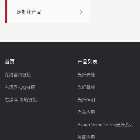
定制化产品
首页
产品列表
在线咨询链接
光纤光缆
右漂浮-QQ链接
光纤跳线
右漂浮-邮箱链接
光纤照明
汽车应用
Avago Versatile link光纤系列
传能应用