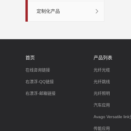
定制化产品
首页
产品列表
在线咨询链接
光纤光缆
右漂浮-QQ链接
光纤跳线
右漂浮-邮箱链接
光纤照明
汽车应用
Avago Versatile l
传能应用