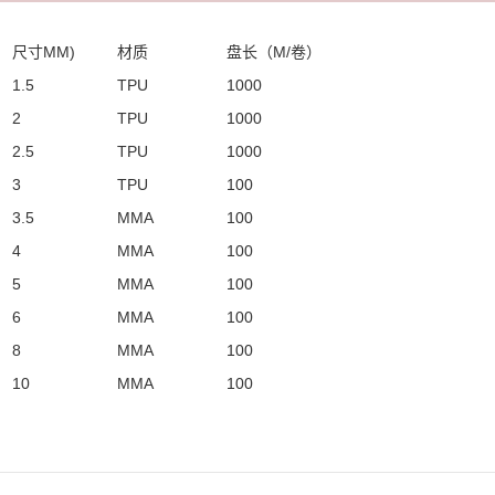
尺寸
MM)
材质
盘长（
M/
卷）
1.5
TPU
1000
2
TPU
1000
2.5
TPU
1000
3
TPU
100
3.5
MMA
100
4
MMA
100
5
MMA
100
6
MMA
100
8
MMA
100
10
MMA
100