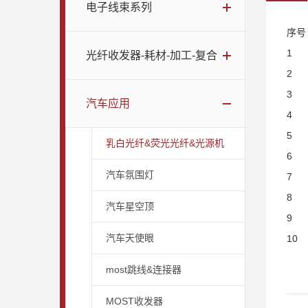
电子线束系列
序号
1
光纤收发器-耗材-加工-复合
2
3
汽车应用
4
5
乳白光纤&荧光光纤&光源机
6
汽车氛围灯
7
8
汽车星空顶
9
汽车天使眼
10
most跳线&连接器
MOST收发器