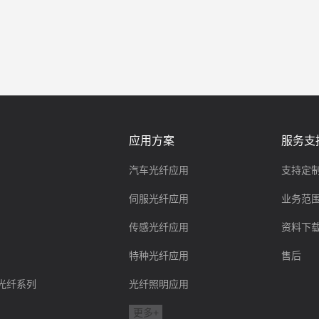
应用方案
服务支
汽车光纤应用
支持定
伺服光纤应用
业务范
传感光纤应用
资料下
特种光纤应用
售后
ink光纤系列
光纤照明应用
更多+