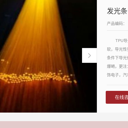
发光条
产品编码：
TPU
软，导光性
条件下导光
爆嗮，更注
饰电子，汽
在线