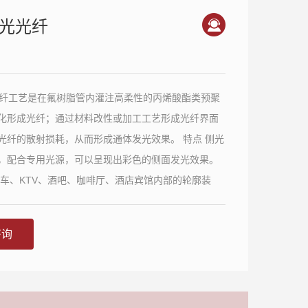
光光纤
纤工艺是在氟树脂管内灌注高柔性的丙烯酸酯类预聚
化形成光纤；通过材料改性或加工工艺形成光纤界面
纤的散射损耗，从而形成通体发光效果。 特点 侧光
，配合专用光源，可以呈现出彩色的侧面发光效果。
汽车、KTV、酒吧、咖啡厅、酒店宾馆内部的轮廓装
、立体图形的艺术造型； 游泳场、水下装饰照明。
咨询