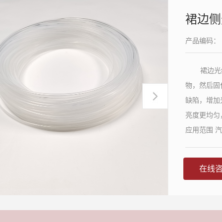
裙边侧
产品编码：
裙边光
物，然后固
缺陷，增加光
亮度更均匀
应用范围 
饰； 平面
在线