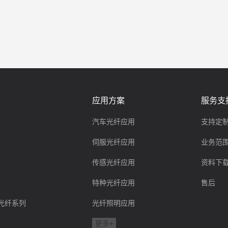
应用方案
服务支
汽车光纤应用
支持定
伺服光纤应用
业务范
传感光纤应用
资料下
特种光纤应用
售后
ink光纤系列
光纤照明应用
更多+