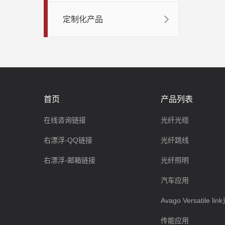
定制化产品
首页
产品列表
在线咨询链接
光纤光缆
右漂浮-QQ链接
光纤跳线
右漂浮-邮箱链接
光纤照明
汽车应用
Avago Versatile l
传能应用