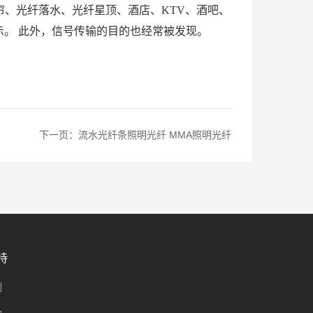
帘、光纤落水、光纤星顶、酒店、
KTV
、酒吧、
示。 此外，信号传输的目的也经常被发现。
下一页：
流水光纤条照明光纤 MMA照明光纤
持
制