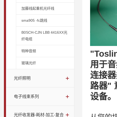
加藤线起重机光纤线
sma905 -fc跳线
B0SCH-CJN LBB 4416XX光
纤电缆
特种音频
"To
用于音
玻璃光纤
连接器
光纤照明
路器"
设备。
电子线束系列
光纤收发器-耗材-加工-复合