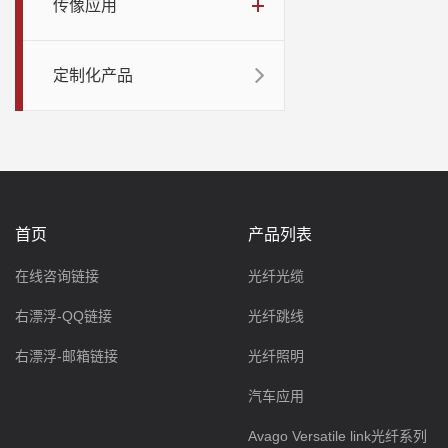
传像应用
定制化产品
首页
产品列表
在线咨询链接
光纤光缆
右漂浮-QQ链接
光纤跳线
右漂浮-邮箱链接
光纤照明
汽车应用
Avago Versatile link光纤系列