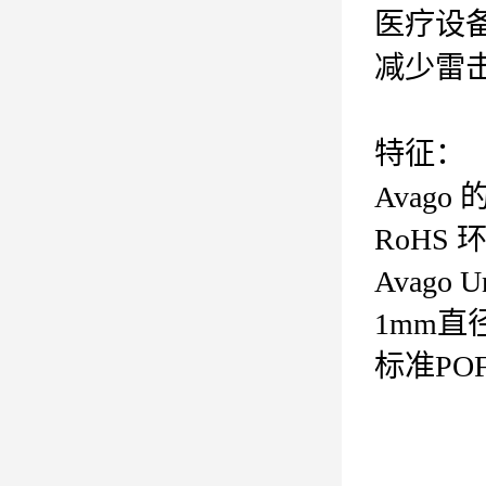
医疗设
减少雷
特征：
Avago
RoHS
Avago Un
1mm
直
标准
PO