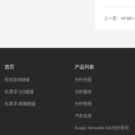
上一页：
HFBR-
首页
产品列表
在线咨询链接
光纤光缆
右漂浮-QQ链接
光纤跳线
右漂浮-邮箱链接
光纤照明
汽车应用
Avago Versatile link光纤系列