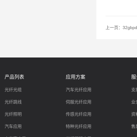
上一页：
32gb
产品列表
应用方案
服
光纤光缆
汽车光纤应用
支
光纤跳线
伺服光纤应用
业
光纤照明
传感光纤应用
资
汽车应用
特种光纤应用
售