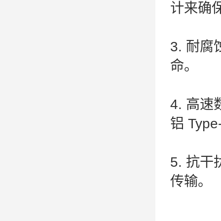
计来确
3. 
命。
4. 
铝 Ty
5. 
传输。