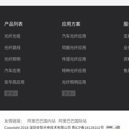
产品列表
应用方案
服
光纤光缆
汽车光纤应用
支
光纤跳线
伺服光纤应用
业
光纤照明
传感光纤应用
资
汽车应用
特种光纤应用
售
安华高应用
光纤照明应用
更多+
更多+
友情链接：
阿里巴巴国内站
阿里巴巴国际站
Copyright 2018 深圳金智光电技术有限公司
粤ICP备18128102号