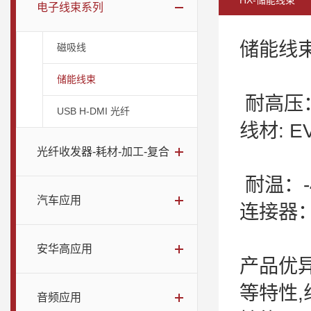
HX-储能线束
电子线束系列
储能线
磁吸线
储能线束
耐高压：A
USB H-DMI 光纤
线材: 
光纤收发器-耗材-加工-复合
耐温：-4
汽车应用
连
环
安华高应用
产品优异
等特性,
音频应用