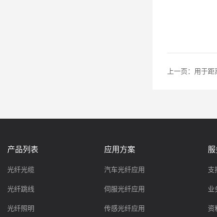
上一页：
用于距
产品列表
应用方案
服
光纤光缆
汽车光纤应用
支
光纤跳线
伺服光纤应用
业
光纤照明
传感光纤应用
资