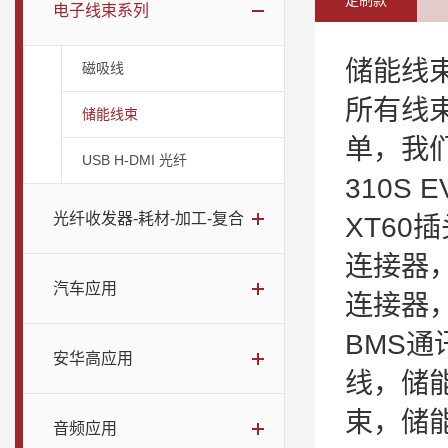
定制款
电子线束系列
储能线
磁吸线
所有线
储能线束
单，我
USB H-DMI 光纤
310S
光纤收发器-耗材-加工-复合
XT60
连接器
汽车应用
连接器
BMS通
安华高应用
线，储
束，储能
音频应用