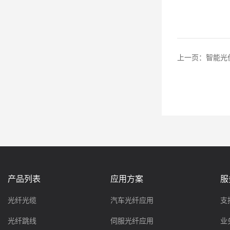
上一页：
智能光
产品列表
应用方案
服
光纤光缆
汽车光纤应用
支
光纤跳线
伺服光纤应用
业