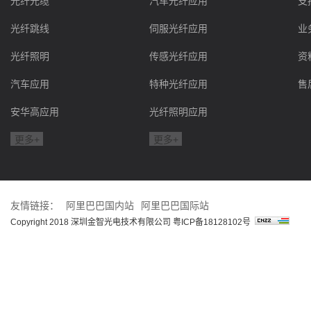
光纤光缆
汽车光纤应用
支
光纤跳线
伺服光纤应用
业
光纤照明
传感光纤应用
资
汽车应用
特种光纤应用
售
安华高应用
光纤照明应用
更多+
更多+
友情链接：
阿里巴巴国内站
阿里巴巴国际站
Copyright 2018 深圳金智光电技术有限公司
粤ICP备18128102号