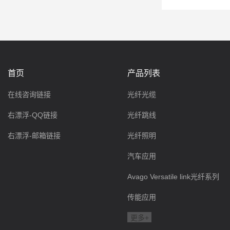
首页
产品列表
在线咨询链接
光纤光缆
右漂浮-QQ链接
光纤跳线
右漂浮-邮箱链接
光纤照明
汽车应用
Avago Versatile link光纤系列
传能应用
更多+