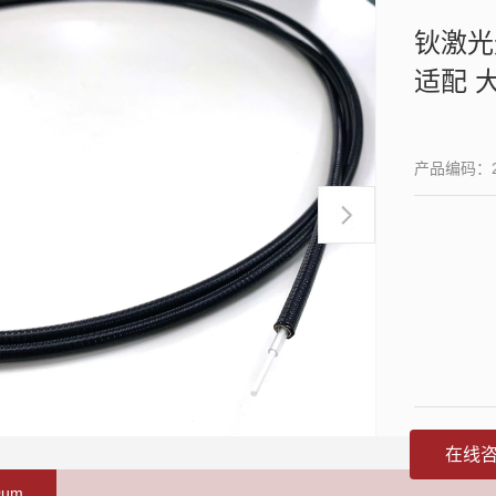
钬激光
适配 
产品编码：2
在线
0um