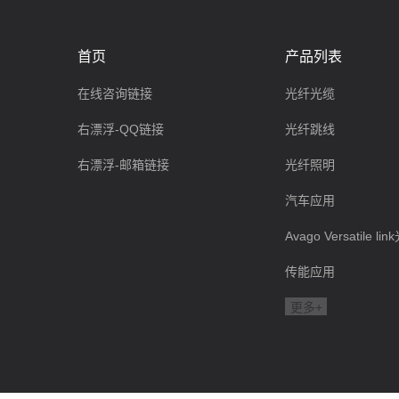
首页
产品列表
在线咨询链接
光纤光缆
右漂浮-QQ链接
光纤跳线
右漂浮-邮箱链接
光纤照明
汽车应用
Avago Versatile l
传能应用
更多+