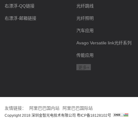
右漂浮-QQ链接
光纤跳线
右漂浮-邮箱链接
光纤照明
汽车应用
Avago Versatile link光纤系列
传能应用
更多+
友情链接：
阿里巴巴国内站
阿里巴巴国际站
Copyright 2018 深圳金智光电技术有限公司
粤ICP备18128102号