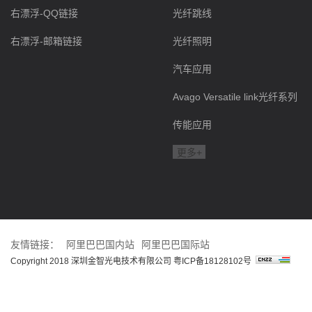
右漂浮-QQ链接
光纤跳线
右漂浮-邮箱链接
光纤照明
汽车应用
Avago Versatile link光纤系列
传能应用
更多+
友情链接：
阿里巴巴国内站
阿里巴巴国际站
Copyright 2018 深圳金智光电技术有限公司
粤ICP备18128102号