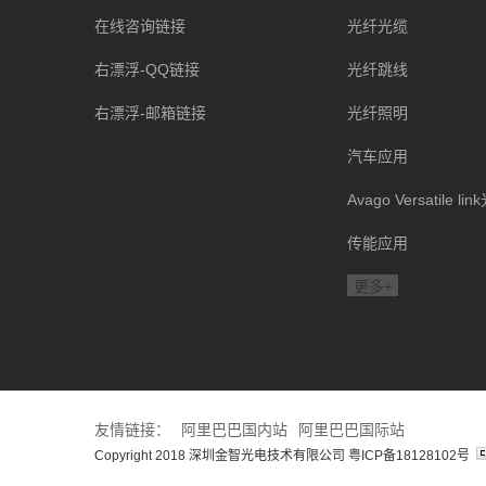
在线咨询链接
光纤光缆
右漂浮-QQ链接
光纤跳线
右漂浮-邮箱链接
光纤照明
汽车应用
Avago Versatile l
传能应用
更多+
友情链接：
阿里巴巴国内站
阿里巴巴国际站
Copyright 2018 深圳金智光电技术有限公司
粤ICP备18128102号