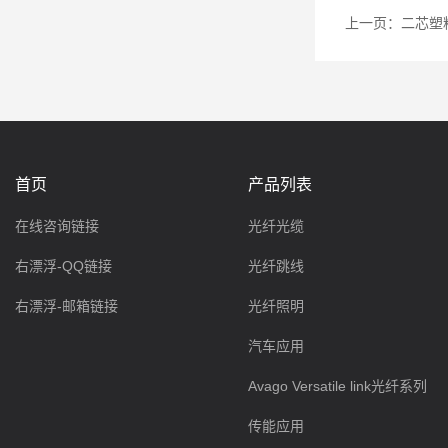
上一页：
二芯塑
首页
产品列表
在线咨询链接
光纤光缆
右漂浮-QQ链接
光纤跳线
右漂浮-邮箱链接
光纤照明
汽车应用
Avago Versatile link光纤系列
传能应用