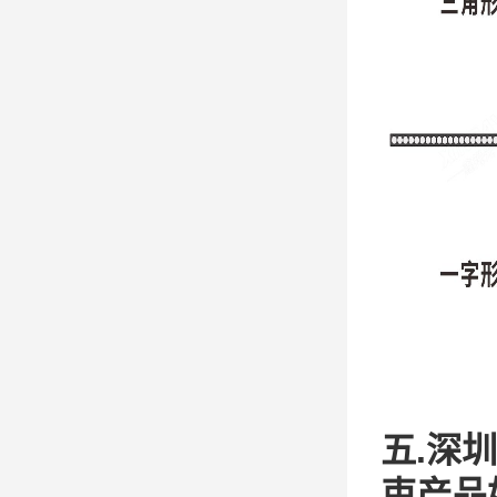
五.深
束产品