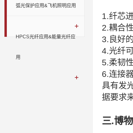
弧光保护应用&飞机照明应用
1.纤芯
2.耦合
HPCS光纤应用&能量光纤应
3.良好
4.光纤
用
5.柔韧
6.连接
具有发
据要求
三.博