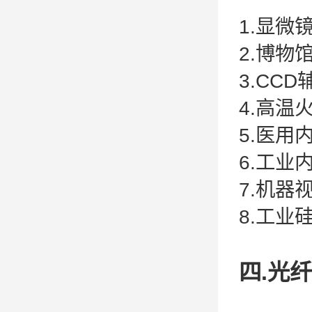
1.显微
2.博物
3.CC
4.高温
5.医用
6.工业
7.机器
8.工业
四.光