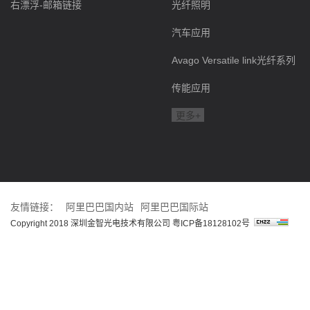
右漂浮-邮箱链接
光纤照明
汽车应用
Avago Versatile link光纤系列
传能应用
更多+
友情链接：
阿里巴巴国内站
阿里巴巴国际站
Copyright 2018 深圳金智光电技术有限公司
粤ICP备18128102号