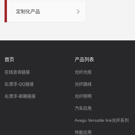
定制化产品
首页
产品列表
在线咨询链接
光纤光缆
右漂浮-QQ链接
光纤跳线
右漂浮-邮箱链接
光纤照明
汽车应用
Avago Versatile link光纤系列
传能应用