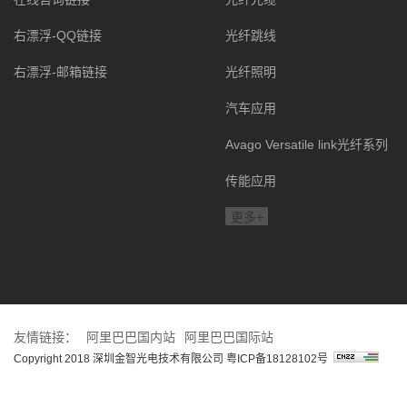
右漂浮-QQ链接
光纤跳线
右漂浮-邮箱链接
光纤照明
汽车应用
Avago Versatile link光纤系列
传能应用
更多+
友情链接：
阿里巴巴国内站
阿里巴巴国际站
Copyright 2018 深圳金智光电技术有限公司
粤ICP备18128102号