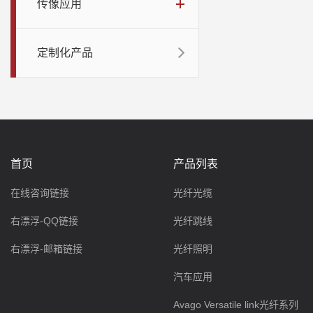
传像应用
定制化产品
首页
产品列表
在线咨询链接
光纤光缆
右漂浮-QQ链接
光纤跳线
右漂浮-邮箱链接
光纤照明
汽车应用
Avago Versatile link光纤系列