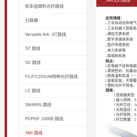
SMI光纤跳线
机车组塑料光纤跳线
应用领域：
分路器
工业自动化
和电气
n
工业机器人智能系
n
Versatile link -ST跳线
通信交换系统
n
数字多媒体系统
n
医疗传感系统
n
ST 跳线
电力系统
等
n
局域网系统
n
特点：
SC 跳线
l
抗电磁干扰和电磁
l
柔韧性好、抗震动
l
耐高温和低温（－
FC/FC250UM特种光纤跳线
l
容易安装，不需要
l
塑料光纤不导电，
LC 跳线
规格
：
l
连接器类型
l
插入损耗：
0
SMA905 跳线
l
光纤芯径：
1
l
光缆直径：
4
l
光纤损耗：
0
PCPOF 1000B 跳线
l
纤芯数量：
2
SMI 跳线