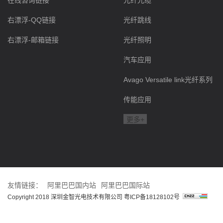
在线咨询链接
光纤光缆
右漂浮-QQ链接
光纤跳线
右漂浮-邮箱链接
光纤照明
汽车应用
Avago Versatile link光纤系列
传能应用
更多+
友情链接：
阿里巴巴国内站
阿里巴巴国际站
Copyright 2018 深圳金智光电技术有限公司
粤ICP备18128102号